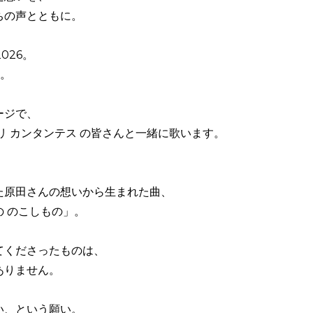
ちの声とともに。
 2026。
島。
ージで、
リ カンタンテス の皆さんと一緒に歌います。
た原田さんの想いから生まれた曲、
の のこしもの」。
てくださったものは、
ありません。
い、という願い。