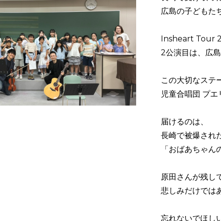
広島の子どもた
Insheart Tour
2公演目は、広
この大切なステ
児童合唱団 プエ
届けるのは、
長崎で被爆され
「おばあちゃん
原田さんが残し
悲しみだけでは
忘れないでほし