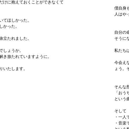
だけに抱えておくことができなくて
僕自身
人はや
いてほしかった。
しかった。
自分の
旅立たれました。
そうに
でしょうか。
私たち
解き放たれていますように。
今会え
りいたします。
ょう。
そんな
「おう
という
そして
・一人
・音楽