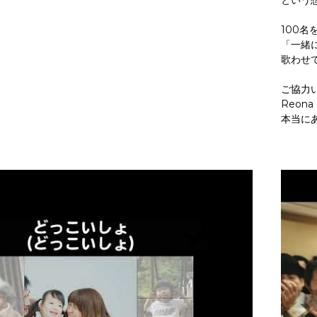
という
100
「一緒
歌わせ
ご協力
Reona 
本当に