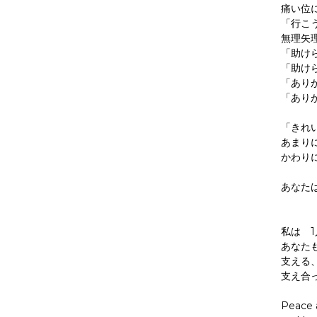
痛い位
「行こ
無理矢
「助け
「助け
「あり
「あり
「きれ
あまり
かわり
あなた
私は 
あなた
支える
支え合
Peace 