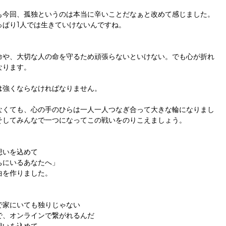
も今回、孤独というのは本当に辛いことだなぁと改めて感じました。
っぱり1人では生きていけないんですね。
命や、大切な人の命を守るため頑張らないといけない。でも心が折れ
なります。
は強くならなければなりません。
なくても、心の手のひらは一人一人つなぎ合って大きな輪になりまし
そしてみんなで一つになってこの戦いをのりこえましょう。
想いを込めて
ちにいるあなたへ」
曲を作りました。
で家にいても独りじゃない
で、オンラインで繋がれるんだ