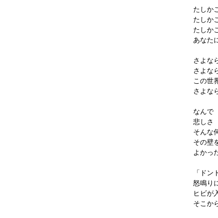
たしか
たしか
たしか
あなた
さよな
さよな
この世
さよな
なんで
悲しさ
そんな
その壁
よかっ
「ドン
怒鳴り
ヒビが
そこか