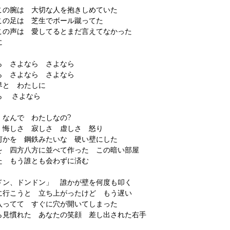
この腕は 大切な人を抱きしめていた
この足は 芝生でボール蹴ってた
この声は 愛してるとまだ言えてなかった
に
ら さよなら さよなら
ら さよなら さよなら
界と わたしに
ら さよなら
 なんで わたしなの?
 悔しさ 寂しさ 虚しさ 怒り
何かを 鋼鉄みたいな 硬い壁にした
を 四方八方に並べて作った この暗い部屋
た もう誰とも会わずに済む
ドン、ドンドン」 誰かが壁を何度も叩く
に行こうと 立ち上がったけど もう遅い
入ってて すぐに穴が開いてしまった
ら見慣れた あなたの笑顔 差し出された右手