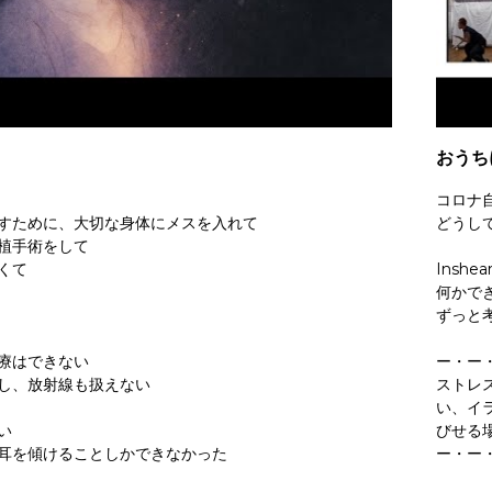
おうち
コロナ
すために、大切な身体にメスを入れて
どうし
植手術をして
くて
Insh
何かで
ずっと
療はできない
ー・ー
し、放射線も扱えない
ストレ
い、イ
い
びせる
耳を傾けることしかできなかった
ー・ー