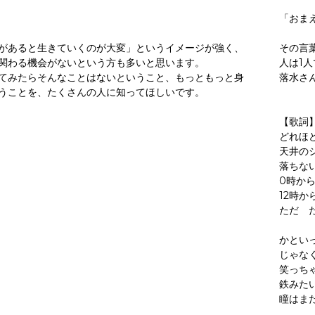
「おま
があると生きていくのが大変」というイメージが強く、
その言
関わる機会がないという方も多いと思います。
人は1
てみたらそんなことはないということ、もっともっと身
落水さ
うことを、たくさんの人に知ってほしいです。
【歌詞
どれほ
天井の
落ちな
0時から
12時か
ただ 
かとい
じゃな
笑っち
鉄みた
瞳はま