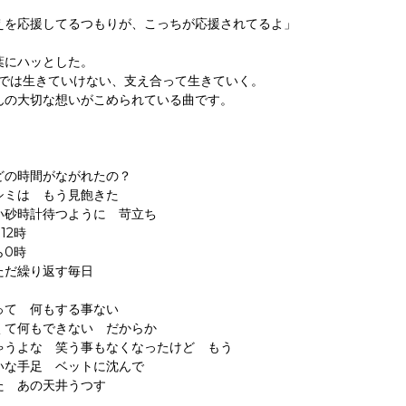
えを応援してるつもりが、こっちが応援されてるよ」
葉にハッとした。
人では生きていけない、支え合って生きていく。
んの大切な想いがこめられている曲です。
】
どの時間がながれたの？
シミは もう見飽きた
い砂時計待つように 苛立ち
12時
ら0時
ただ繰り返す毎日
って 何もする事ない
くて何もできない だからか
ゃうよな 笑う事もなくなったけど もう
いな手足 ベットに沈んで
た あの天井うつす